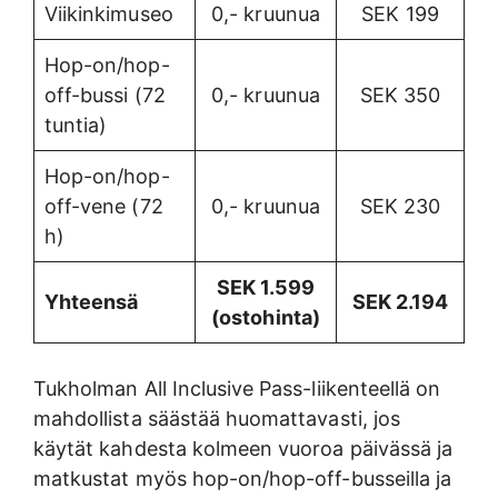
Viikinkimuseo
0,- kruunua
SEK 199
Hop-on/hop-
off-bussi (72
0,- kruunua
SEK 350
tuntia)
Hop-on/hop-
off-vene (72
0,- kruunua
SEK 230
h)
SEK 1.599
Yhteensä
SEK 2.194
(ostohinta)
Tukholman All Inclusive Pass-liikenteellä on
mahdollista säästää huomattavasti, jos
käytät kahdesta kolmeen vuoroa päivässä ja
matkustat myös hop-on/hop-off-busseilla ja