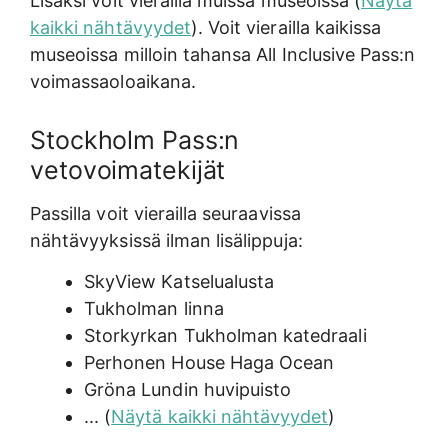
Lisäksi voit vierailla muissa museoissa (
Näytä
kaikki nähtävyydet
). Voit vierailla kaikissa
museoissa milloin tahansa All Inclusive Pass:n
voimassaoloaikana.
Stockholm Pass:n
vetovoimatekijät
Passilla voit vierailla seuraavissa
nähtävyyksissä ilman lisälippuja:
SkyView Katselualusta
Tukholman linna
Storkyrkan Tukholman katedraali
Perhonen House Haga Ocean
Gröna Lundin huvipuisto
... (
Näytä kaikki nähtävyydet
)