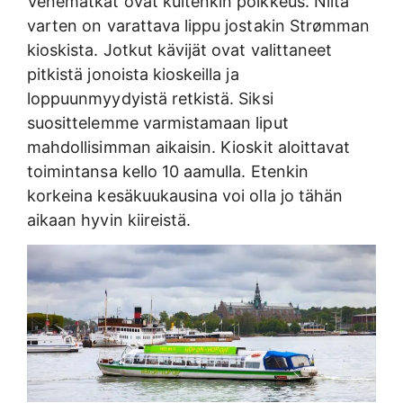
Venematkat ovat kuitenkin poikkeus. Niitä
varten on varattava lippu jostakin Strømman
kioskista. Jotkut kävijät ovat valittaneet
pitkistä jonoista kioskeilla ja
loppuunmyydyistä retkistä. Siksi
suosittelemme varmistamaan liput
mahdollisimman aikaisin. Kioskit aloittavat
toimintansa kello 10 aamulla. Etenkin
korkeina kesäkuukausina voi olla jo tähän
aikaan hyvin kiireistä.