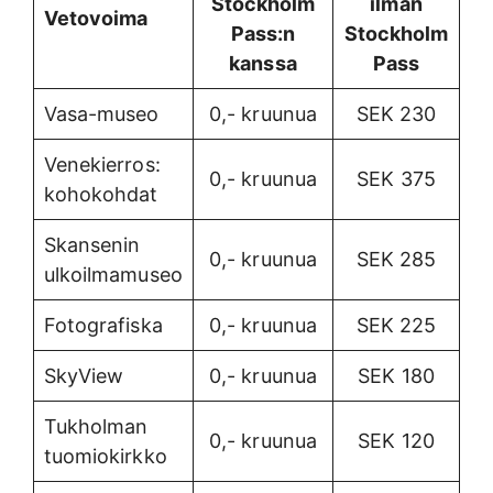
Stockholm
ilman
Vetovoima
Pass:n
Stockholm
kanssa
Pass
Vasa-museo
0,- kruunua
SEK 230
Venekierros:
0,- kruunua
SEK 375
kohokohdat
Skansenin
0,- kruunua
SEK 285
ulkoilmamuseo
Fotografiska
0,- kruunua
SEK 225
SkyView
0,- kruunua
SEK 180
Tukholman
0,- kruunua
SEK 120
tuomiokirkko