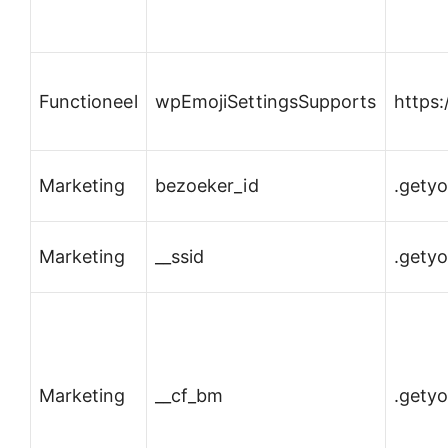
Functioneel
wpEmojiSettingsSupports
https
Marketing
bezoeker_id
.gety
Marketing
__ssid
.gety
Marketing
__cf_bm
.gety