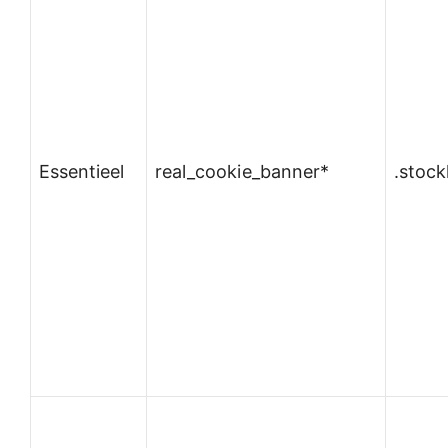
Essentieel
real_cookie_banner*
.stoc